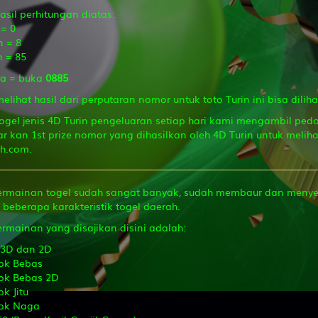
sil perhitungan diatas:
 = 0
n = 8
n = 85
ya = buka
0885
elihat hasil dari perputaran nomor untuk toto Turin ini bisa dilih
togel jenis 4D Turin pengeluaran setiap hari kami mengambil p
r kan 1st prize nomor yang dihasilkan oleh 4D Turin untuk melihat
ah.com
.
permainan togel sudah sangat banyak, sudah membaur dan menyes
 beberapa karakteristik togel daerah.
ermainan yang disajikan disini adalah:
 3D dan 2D
ok Bebas
ok Bebas 2D
ok Jitu
ok Naga