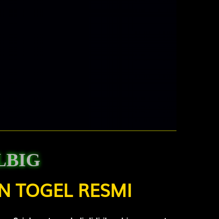
LBIG
N TOGEL RESMI