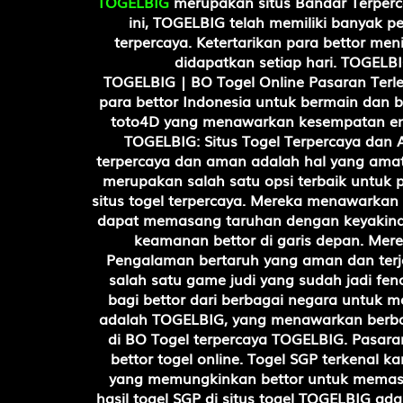
TOGELBIG
merupakan situs Bandar Terpercay
ini, TOGELBIG telah memiliki banyak 
terpercaya. Ketertarikan para bettor me
didapatkan setiap hari. TOGELB
TOGELBIG | BO Togel Online Pasaran Terlengkap Berlisensi Resmi No.1 TOGELBIG BO Togel Online Pasaran Terlengkap Berlisensi Resmi favorit para bettor Indonesia untuk bermain dan bertaruh toto togel yang terbukti membayarkan kemenangan besar. TOGELBIG adalah situs togel dan toto4D yang menawarkan kesempatan emas bagi para pecinta betting online untuk memenangkan hadiah fantastis sebesar 10 juta Rupiah. TOGELBIG: Situs Togel Terpercaya dan Aman di Tahun 2023 Dalam dunia betting online yang berkembang pesat, menemukan situs togel terpercaya dan aman adalah hal yang amat penting. BO Togel terpercaya TOGELBIG, sebuah situs togel yang sudah berdiri teguh di tahun 2023, merupakan salah satu opsi terbaik untuk para pecinta togel. Toto4D berhadiah 9,9jt TOGELBIG sudah membangun reputasi yang kuat sebagai situs togel terpercaya. Mereka menawarkan beragam pasaran togel, mulai dari 2D sampai 4D, dengan hasil yang adil dan transparan. Para bettor dapat memasang taruhan dengan keyakinan bahwa hasilnya adalah hasil undian yang sah. Selain itu, agen togel TOGELBIG juga menempatkan keamanan bettor di garis depan. Mereka menggunakan teknologi enkripsi terkini untuk melindungi data pribadi dan keuangan bettor. Pengalaman bertaruh yang aman dan terjamin jadi prioritas utama situs ini. Pasaran Togel Online Terpopuler di Situs TOGELBIG: Togel adalah salah satu game judi yang sudah jadi fenomena global. Popularitasnya sudah meluas ke dunia daring, dan situs-situs togel online jadi wadah bagi bettor dari berbagai negara untuk mengikuti taruhan dan meraih hadiah besar. Salah satu situs yang mencuat dalam ranah togel online adalah TOGELBIG, yang menawarkan berbagai pasaran togel online menarik. Di bawah ini, kami akan membahas lima pasaran togel terpopuler di BO Togel terpercaya TOGELBIG. Pasaran Togel Singapura (SGP) Pasaran Togel Singapura (SGP) adalah salah satu yang paling diminati oleh bettor togel online. Togel SGP terkenal karena keakuratannya dalam hasil pengundian. TOGELBIG menyediakan akses mudah ke pasaran ini, yang memungkinkan bettor untuk memasang taruhan dengan keyakinan bahwa mereka berpartisipasi dalam undian yang sah dan adil. Tiap hasil togel SGP di situs togel TOGELBIG adalah hasil resmi dari pengundian yang diawasi penuh. Keunikan togel SGP adalah variasi taruhan yang ditawarkan. Bettor dapat memilih untuk memasang taruhan 2D, 3D, atau 4D. Ini memberikan fleksibilitas dalam berjudi dan meningkatkan peluang bettor untuk memenangkan hadiah besar. Selain itu, togel SGP juga mempunyai sejarah kemenangan yang mengesankan, menjadikannya pilihan utama bagi banyak pecinta togel online. Tidak hanya itu, toto4d berhadiah 9,9jt TOGELBIG juga menawarkan berbagai opsi pasangan taruhan dan hadiah yang menggoda. Dengan CS yang responsif dan kemudahan dalam menyetor serta menarik dana, bettor dapat merasakan pengalaman bertaruh togel SGP yang optimal di situs ini. Pasaran SGP di TOGELBIG adalah tempat yang menarik untuk mencoba keberuntungan Anda dalam b