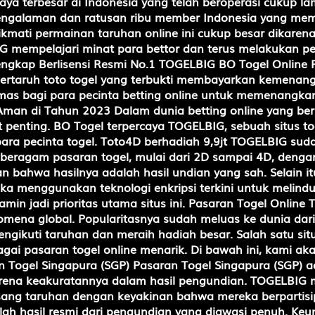
a terbesar di Indonesia yang telah beroperasi cukup lam
pengalaman dan ratusan ribu member Indonesia yang me
nikmati permainan taruhan online ini cukup besar dikare
IG mempelajari minat para bettor dan terus melakukan p
erjudi togel. Pasaran Togel Hongkong (HK) Pasaran Togel Hongkong (HK) sudah jadi salah satu yang paling terkenal dan diminati dalam dunia togel online. TOGELBIG memahami daya tarik pasaran HK ini dan memberikan akses mudah ke pengundian yang populer ini. Togel HK dikenal karena hasil pengundian yang terpercaya, sehingga bettor dapat memasang taruhan mereka dengan rasa percaya diri yang tinggi. Sama seperti togel SGP, togel HK juga menawarkan beragam jenis taruhan, termasuk 2D, 3D, dan 4D. Ini memberikan variasi dalam taruhan dan peluang besar bagi bettor untuk memenangkan hadiah fantastis. Hasil togel HK di BO Togel terpercaya TOGELBIG adalah hasil resmi, sehingga bettor dapat memasang taruhan tanpa keraguan tentang keadilan hasil. TOGELBIG mempunyai reputasi yang kuat dalam memberikan pengalaman bertaruh togel HK yang aman dan menyenangkan. Keamanan data bettor adalah prioritas utama, dan sistem enkripsi tingkat tinggi digunakan untuk melindungi informasi pribadi bettor. Selain itu, bettor juga dapat menikmati berbagai bonus dan promosi yang menarik, meningkatkan peluang mereka untuk meraih kemenangan besar. Pasaran Togel Sydney (SDY) Pasaran Togel Sydney (SDY) adalah salah satu pilihan menarik di situs togel TOGELBIG. Togel SDY terkenal karena hasil pengundian yang adil dan akurat. Bettor dapat memasang taruhan mereka dengan keyakinan bahwa tiap hasil pengundian adalah hasil resmi yang diawasi penuh. TOGELBIG menyediakan berbagai jenis taruhan untuk togel SDY, seperti 2D, 3D, dan 4D. Ini memberikan bettor fleksibilitas dalam berjudi dan meningkatkan peluang mereka untuk meraih hadiah besar. Pasaran SDY juga dikenal dengan hadiah-hadiah menarik yang ditawarkan, menjadikannya salah satu pilihan yang menggoda bagi penggemar togel. Selain taruhan yang beragam, agen togel TOGELBIG juga menawarkan CS yang responsif dan efisien. Bettor dapat menghubungi tim dukungan kapan saja jika ada pertanyaan atau masalah. Proses penyetoran dan penarikan dana juga berjalan lancar, memberikan kemudahan bagi bettor. Pasaran Togel Macau Pasaran totomacau adalah salah satu pilihan menarik lainnya di TOGELBIG. Togel ini terkenal dengan suasana betting online yang mengasyikkan dan beragam jenis taruhan yang ditawarkan. TOGELBIG memungkinkan bettor untuk merasakan sensasi bertaruh togel yang unik ini. Totomacau di TOGELBIG menawarkan hasil pengundian yang transparan dan sah. Tiap pengundian diawasi dengan ketat untuk memastikan keadilan dan keakuratan hasil. Pasaran ini juga menawarkan berbagai jenis taruhan, termasuk 2D, 3D, dan 4D, sehingga bettor mempunyai banyak opsi untuk ditemukan. TOGELBIG selalu memberikan perhatian terhadap keamanan bettor. Dengan teknologi enkripsi tingkat tinggi, data pribadi bettor totomacau dijaga dengan baik. CS yang responsif juga tersedia untuk membantu bettor jika mereka mempunyai pertanyaan atau masalah. Dengan berbagai bonus dan promosi, bettor dapat merasa didukung dalam upaya mereka untuk memenangkan hadiah besar. Trik Ampuh Menang dalam Tebak Angka Colok Jitu Tebak angka colok jitu adalah salah satu bentuk game togel yang menantang, di mana bettor harus menebak angka yang akan keluar dengan presisi. Meskipun tampak sulit, ada beberapa trik yang dapat membantu meningkatkan peluang Anda untuk meraih kemenangan dalam game ini. Pahami Dasar Tebak Angka Colok Jitu Sebelum memasuki trik-trik khusus, penting untuk memahami dasar dari tebak angka colok jitu. Dalam game ini, Anda harus menebak satu angka dari empat angka yang akan ditarik dalam undian. Angka yang Anda pilih harus cocok dengan salah satu dari empat angka yang ditarik secara berurutan, sesuai dengan pilihan Anda. Ini adalah game yang memerlukan ketepatan dan pemahaman yang baik tentang bagaimana angka-angka ini akan muncul. Selain itu, penting untuk mengamati pola pengundian sebelumnya. Ini dapat membantu Anda melihat tren dan pola angka yang sering muncul dalam game ini. Dengan pemahaman dasar dan analisis pengundian sebelumnya, Anda akan mempunyai dasar yang kuat untu