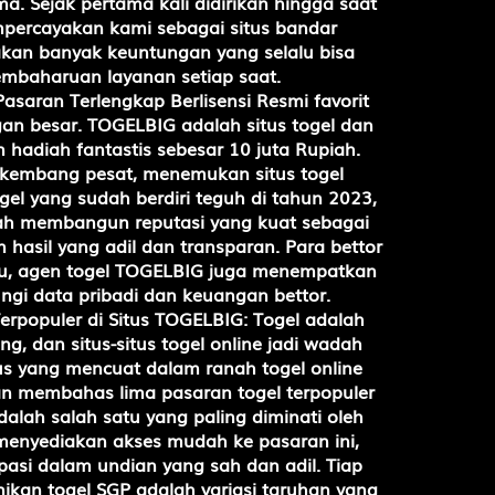
a. Sejak pertama kali didirikan hingga saat
mpercayakan kami sebagai situs bandar
nakan banyak keuntungan yang selalu bisa
embaharuan layanan setiap saat.
k menerapkan trik-trik lebih lanjut. Analisis Data Pengundian Sebelumnya Salah satu trik utama dalam tebak angka colok jitu adalah menganalisis data pengundian sebelumnya. Ini dapat memberikan wawasan yang berharga tentang pola dan tren yang mungkin muncul dalam game ini. Anda dapat melihat angka-angka mana yang sering muncul, berapa kali mereka muncul dalam urutan yang sama, dan apakah ada kecenderungan tertentu. Situs togel biasanya menyediakan data pengundian sebelumnya, yang dapat Anda gunakan untuk analisis. Selain itu, ada juga program komputer dan aplikasi yang dapat membantu Anda merancang grafik dan grafik untuk mengidentifikasi pola dengan lebih mudah. Dengan analisis data pengundian sebelumnya, Anda dapat membuat keputusan yang lebih terinformasi tentang angka yang akan Anda pilih. Gunakan Strategi Box dan Wheeling Strategi box dan wheeling adalah dua metode yang sering digunakan dalam tebak angka colok jitu. Strategi box memungkinkan Anda untuk memilih beberapa angka dalam urutan yang sama, tanpa harus memilih secara tepat. Ini berarti bahwa jika Anda menebak angka yang akan keluar dalam kombinasi tertentu, Anda masih bisa menang. Misalnya, jika Anda memilih angka 1, 2, 3, dan 4 dalam urutan apa pun, dan hasil pengundian adalah 3, 1, 2, 4, Anda masih akan menang. Strategi wheeling melibatkan penggunaan berbagai angka dalam berbagai kombinasi untuk meningkatkan peluang Anda. Ini adalah strategi yang lebih kompleks, yang memerlukan perhitungan matematis yang teliti. Tapi, dengan penggunaan yang tepat, Anda dapat meningkatkan peluang Anda untuk meraih hadiah. Kedua strategi ini memerlukan pemahaman yang kuat tentang cara mengatur angka-angka Anda dan bagaimana mereka akan dipilih dalam pengundian. Mereka juga memerlukan keterampilan analisis yang baik untuk memilih angka-angka yang tepat untuk dimasukkan dalam strategi box atau wheeling. Atur Angka Berdasarkan Statistik Satu lagi trik yang dapat membantu Anda meningkatkan peluang Anda dalam tebak angka colok jitu adalah mengatur angka berdasarkan statistik. Ini melibatkan penggunaan data dan statistik untuk mengidentifikasi angka-angka yang mempunyai kemungkinan lebih tinggi untuk muncul dalam pengundian. Anda dapat memeriksa angka-angka yang sering muncul dalam pengundian sebelumnya dan menggunakannya sebagai referensi. Selain itu, Anda juga dapat memeriksa angka-angka yang belum muncul dalam beberapa pengundian terakhir, karena ada kemungkinan mereka akan muncul dalam pengundian berikutnya. Langkah Mudah Join di Situs Togel TOGELBIG TOGELBIG adalah salah satu situs togel online terkemuka yang menawarkan berbagai pasaran togel dan kesempatan besar untuk meraih kemenangan. Join di situs ini adalah langkah awal untuk memulai pengalaman bertaruh togel yang seru dan menguntungkan. Di bawah ini, kami akan memberikan panduan langkah demi langkah tentang cara join di situs TOGELBIG agar Anda dapat segera mulai memasang taruhan dan mengejar hadiah besar. Kunjungi Situs Resmi TOGELB