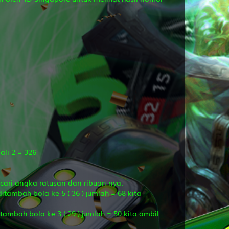
ali 2 = 326
dicari angka ratusan dan ribuan nya.
tambah bola ke 5 ( 36 ) jumlah = 68 kita
ambah bola ke 3 ( 29 ) jumlah = 50 kita ambil